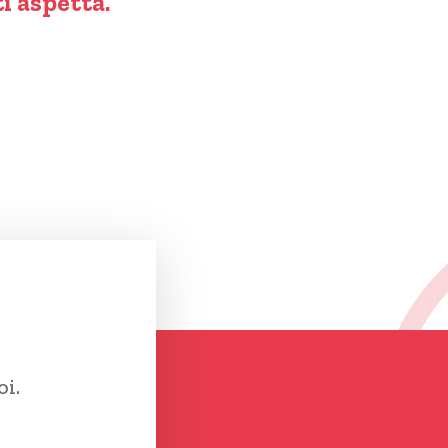
ti aspetta.
oi.