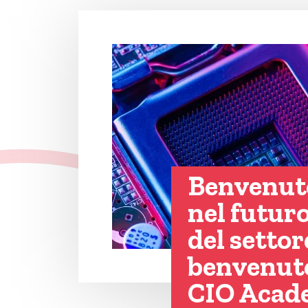
Benvenut
nel futur
del settor
benvenuto
CIO Acad