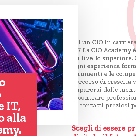
Sei un CIO in carrie
IT? La CIO Academy è 
un livello superiore.
ogni esperienza forma
strumenti e le compet
o
percorso di crescita 
imparerai dalle menti
o
incontrare profession
e IT,
di contatti preziosi p
 alla
emy.
Scegli di essere p