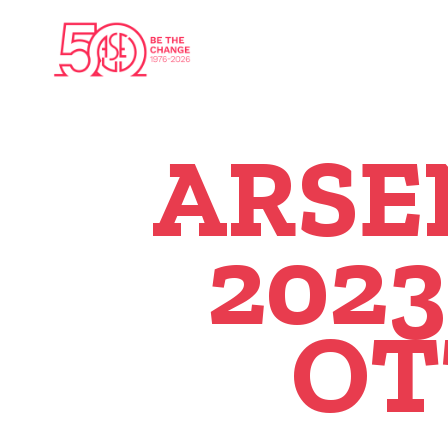
ARSE
2023
OT