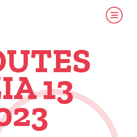
OUTES
IA 13
023