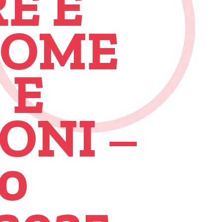
E E
COME
 E
ONI –
0