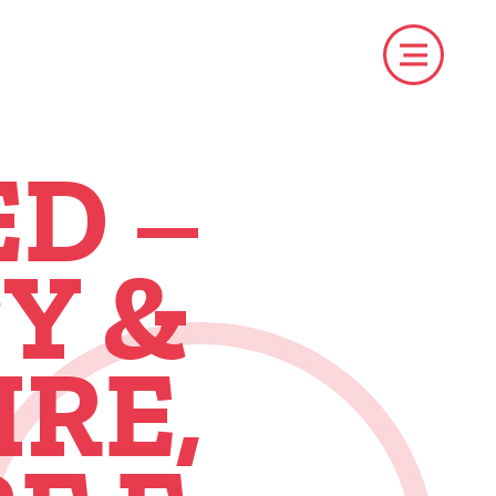
D –
Y &
RE,