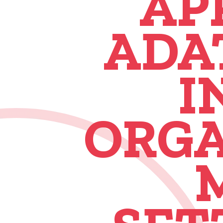
AP
ADA
I
ORGA