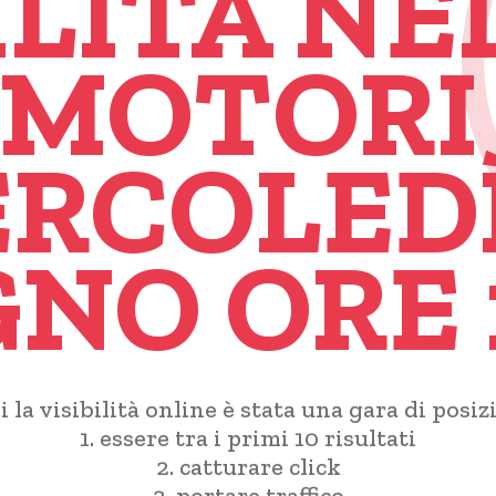
ILITÀ NE
 MOTORI 
RCOLEDÌ
NO ORE 
i la visibilità online è stata una gara di posi
1. essere tra i primi 10 risultati
2. catturare click
3. portare traffico