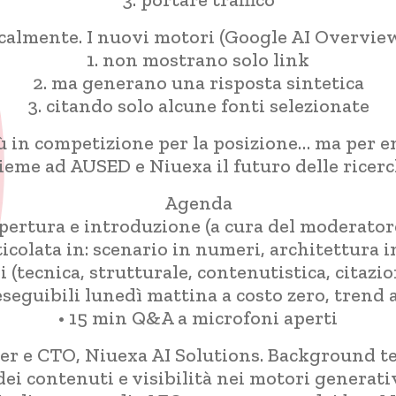
calmente. I nuovi motori (Google AI Overview
1. non mostrano solo link
2. ma generano una risposta sintetica
3. citando solo alcune fonti selezionate
iù in competizione per la posizione… ma per en
ieme ad AUSED e Niuexa il futuro delle ricer
Agenda
apertura e introduzione (a cura del moderato
icolata in: scenario in numeri, architettura i
ecnica, strutturale, contenutistica, citazion
eseguibili lunedì mattina a costo zero, trend 
• 15 min Q&A a microfoni aperti
er e CTO, Niuexa AI Solutions. Background te
 dei contenuti e visibilità nei motori generati