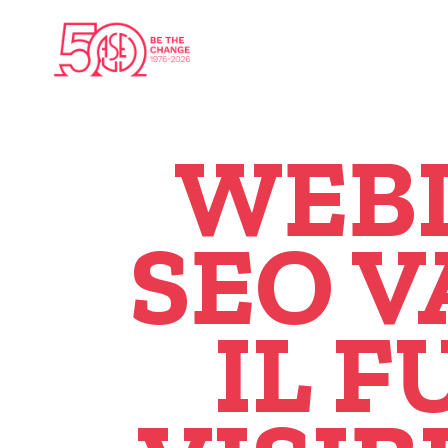
WEBI
SEO V
IL 