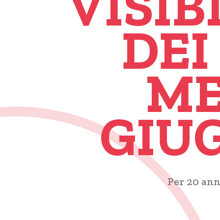
VISIB
DEI
ME
GIUG
Per 20 ann