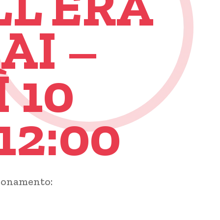
LL’ERA
AI –
 10
12:00
zionamento: