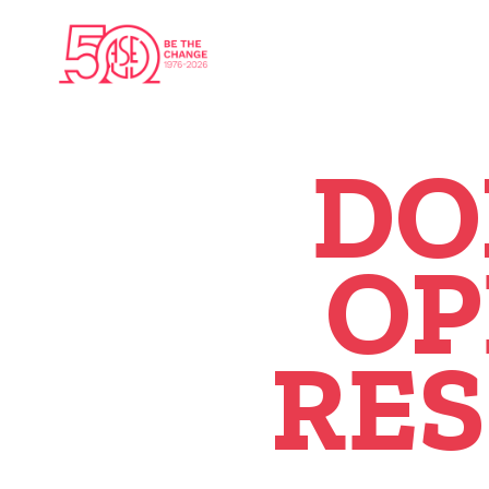
DO
OP
RES